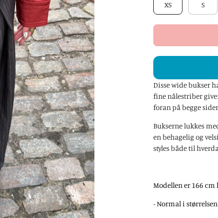
XS
S
Disse wide bukser h
fine nålestriber give
foran på begge sider
Bukserne lukkes med 
en behagelig og vels
styles både til hverd
Modellen er 166 cm hø
- Normal i størrelse