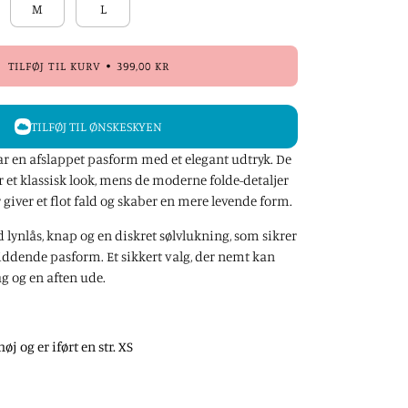
M
L
TILFØJ TIL KURV
399,00 KR
TILFØJ TIL ØNSKESKYEN
ar en afslappet pasform med et elegant udtryk. De
r et klassisk look,
mens de moderne folde-detaljer
 giver et flot fald og skaber en mere levende form.
lynlås, knap og en diskret sølvlukning, som sikrer
iddende pasform. Et sikkert valg, der nemt kan
ag og en aften ude.
j og er iført en str. XS
n