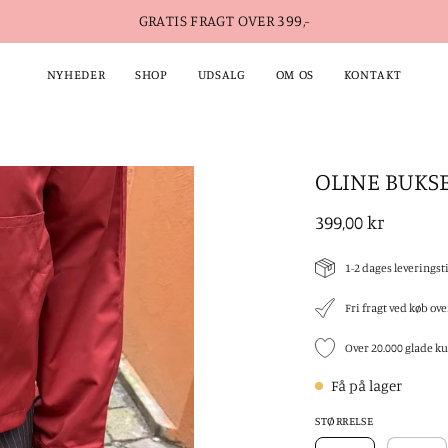
GRATIS FRAGT OVER 399,-
NYHEDER
SHOP
UDSALG
OM OS
KONTAKT
OLINE BUKSE
Open
image
399,00 kr
lightbox
1-2 dages leveringst
Fri fragt ved køb ov
Over 20.000 glade k
Få på lager
STØRRELSE