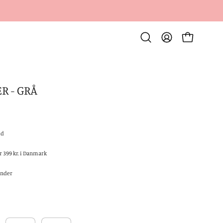
Åben
MY
ÅBEN KURV
søgning
ACCOUNT
R - GRÅ
Open
image
lightbox
id
er 399 kr. i Danmark
under