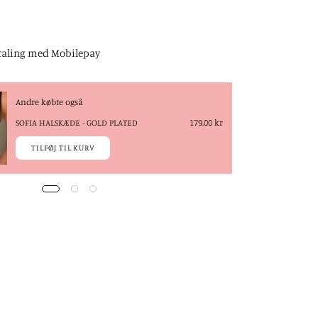
taling med Mobilepay
Andre købte også
SOFIA HALSKÆDE - GOLD PLATED
179,00 kr
TILFØJ TIL KURV